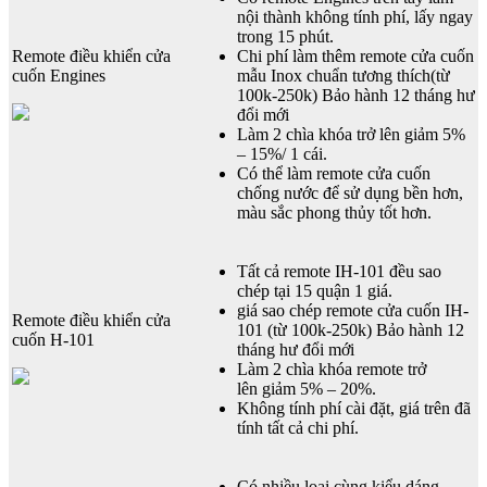
nội thành không tính phí, lấy ngay
trong 15 phút.
Remote điều khiển cửa
Chi phí làm thêm remote cửa cuốn
cuốn Engines
mẫu Inox chuẩn tương thích(từ
100k-250k) Bảo hành 12 tháng hư
đổi mới
Làm 2 chìa khóa trở lên giảm 5%
– 15%/ 1 cái.
Có thể làm remote cửa cuốn
chống nước để sử dụng bền hơn,
màu sắc phong thủy tốt hơn.
Tất cả remote IH-101 đều sao
chép tại 15 quận 1 giá.
giá sao chép remote cửa cuốn IH-
Remote điều khiển cửa
101 (từ 100k-250k) Bảo hành 12
cuốn H-101
tháng hư đổi mới
Làm 2 chìa khóa remote trở
lên giảm 5% – 20%.
Không tính phí cài đặt, giá trên đã
tính tất cả chi phí.
Có nhiều loại cùng kiểu dáng