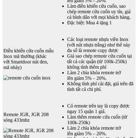
lên giảm 5% – 20%.
Làm điều khiển cửa cuốn, sao
chép remote cửa cuốn uy tín, giá
cả bình dân với mọi khách hàng.
Đặc biệt: Mua 4 tặng 1
Các loại remote nhựa viền Inox
(với nút nhựa trắng) như thế này
đa số là remote copy được
Điều khiển cửa cuốn mẫu
Giá sao chép remote cửa cuốn tại
Inox mã thường (khác
tất cả các quận (từ 100k-250k)
với Smartdoor nút đen,
không tính thêm phí
mã nhảy)
Làm 2 chìa khóa remote trở
lên giảm 5% – 20%.
Không tính phí cài đặt, giá trên đã
tính tất cả chi phí.
Có remote trên tay là copy được
ngay 15 quận 1 giá.
Remote JGR, JGR 208
Làm thêm remote cửa cuốn (từ
sóng 433mhz
100k-250k)
Làm 2 chìa khóa remote trở
lên giảm 5% – 20%.