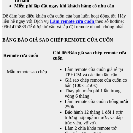
10 năm
Miễn phí lắp đặt ngay khi khách hàng có nhu cầu
Để đảm bảo điều khiển cửa cuốn của bạn luôn hoạt động tốt. Hãy
liên hệ ngay với Dịch vụ
Làm remote cửa cuốn
theo số hotline:
0961475839 để được tư vấn và lắp đặt remote nhanh chóng nhất.
BẢNG BÁO GIÁ SAO CHÉP REMOTE CỬA CUỐN
Chi tiết/Báo giá sao chép remote cửa
Remote cửa cuốn
cuốn
Làm remote cửa cuốn giá rẻ tại
Mẫu remote sao chép
TPHCM và các tỉnh lân cận
Giá sao chép remote cửa cuốn cơ
bản (100k -250k)
Thay pin miễn phí 1 lần trong
vòng 6 tháng
Làm remote cửa cuốn chống nước
250k
Bảo hành 12 tháng 1 đổi 1 (trừ
trường hợp ngâm nước, va đập
tróc viền, vỡ vỏ).
Làm 2 chìa khóa remote trở