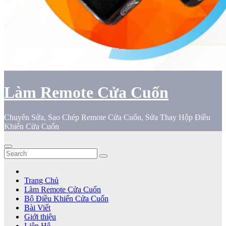
Làm Remote Cửa Cuốn
Chuyên Sửa, Sao Chép Remote Cửa Cuốn, Sửa Thay Hộp Điều
Khiển Cửa Cuốn
Trang Chủ
Làm Remote Cửa Cuốn
Bộ Điều Khiển Cửa Cuốn
Bài Viết
Giới thiệu
Liên Hệ