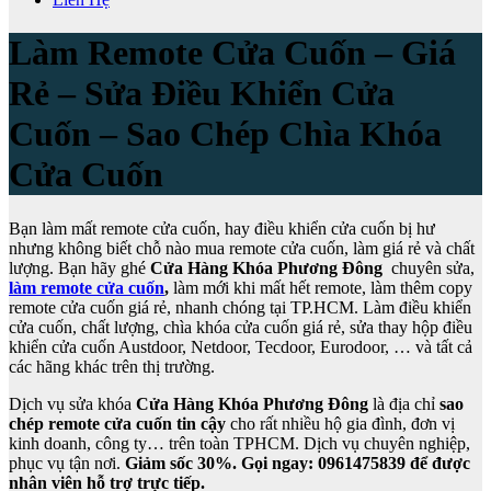
Làm Remote Cửa Cuốn – Giá
Rẻ – Sửa Điều Khiển Cửa
Cuốn – Sao Chép Chìa Khóa
Cửa Cuốn
Bạn làm mất remote cửa cuốn, hay điều khiển cửa cuốn bị hư
nhưng không biết chỗ nào mua remote cửa cuốn, làm giá rẻ và chất
lượng. Bạn hãy ghé
Cửa Hàng Khóa Phương Đông
chuyên sửa,
làm remote cửa cuốn
,
làm mới khi mất hết remote, làm thêm copy
remote cửa cuốn giá rẻ, nhanh chóng tại TP.HCM. Làm điều khiển
cửa cuốn, chất lượng, chìa khóa cửa cuốn giá rẻ, sửa thay hộp điều
khiển cửa cuốn Austdoor, Netdoor, Tecdoor, Eurodoor, … và tất cả
các hãng khác trên thị trường.
Dịch vụ sửa khóa
Cửa Hàng Khóa Phương Đông
là địa chỉ
sao
chép remote cửa cuốn tin cậy
cho rất nhiều hộ gia đình, đơn vị
kinh doanh, công ty… trên toàn TPHCM. Dịch vụ chuyên nghiệp,
phục vụ tận nơi.
Giảm sốc 30%. Gọi
ngay: 0961475839 để được
nhân viên hỗ trợ trực tiếp.