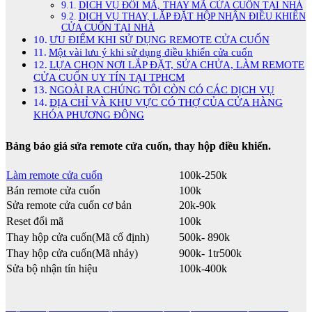
DỊCH VỤ ĐỔI MÃ, THAY MÃ CỬA CUỐN TẠI NHÀ
DỊCH VỤ THAY, LẮP ĐẶT HỘP NHẬN ĐIỀU KHIỂN
CỬA CUỐN TẠI NHÀ
ƯU ĐIỂM KHI SỬ DỤNG REMOTE CỬA CUỐN
Một vài lưu ý khi sử dụng điều khiển cửa cuốn
LỰA CHỌN NƠI LẮP ĐẶT, SỬA CHỬA, LÀM REMOTE
CỬA CUỐN UY TÍN TẠI TPHCM
NGOÀI RA CHÚNG TÔI CÒN CÓ CÁC DỊCH VỤ
ĐỊA CHỈ VÀ KHU VỰC CÓ THỢ CỦA CỬA HÀNG
KHÓA PHƯƠNG ĐÔNG
Bảng báo giá sửa remote cửa cuốn, thay hộp điều khiển.
Làm remote cửa cuốn
100k-250k
Bán remote cửa cuốn
100k
Sửa remote cửa cuốn cơ bản
20k-90k
Reset đổi mã
100k
Thay hộp cửa cuốn(Mã cố định)
500k- 890k
Thay hộp cửa cuốn(Mã nhảy)
900k- 1tr500k
Sửa bộ nhận tín hiệu
100k-400k