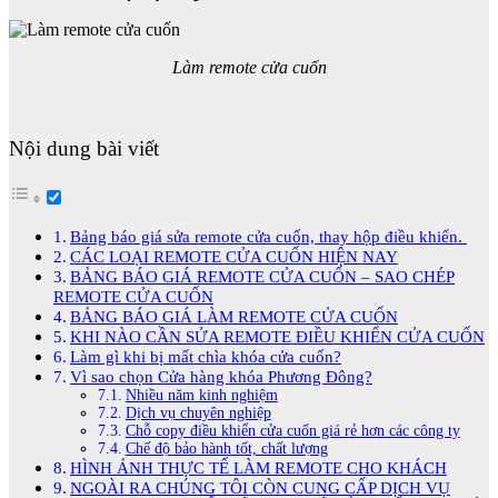
Làm remote cửa cuốn
Nội dung bài viết
Bảng báo giá sửa remote cửa cuốn, thay hộp điều khiển.
CÁC LOẠI REMOTE CỬA CUỐN HIỆN NAY
BẢNG BÁO GIÁ REMOTE CỬA CUỐN – SAO CHÉP
REMOTE CỬA CUỐN
BẢNG BÁO GIÁ LÀM REMOTE CỬA CUỐN
KHI NÀO CẦN SỬA REMOTE ĐIỀU KHIỂN CỬA CUỐN
Làm gì khi bị mất chìa khóa cửa cuốn?
Vì sao chọn Cửa hàng khóa Phương Đông?
Nhiều năm kinh nghiệm
Dịch vụ chuyên nghiệp
Chỗ copy điều khiển cửa cuốn giá rẻ hơn các công ty
Chế độ bảo hành tốt, chất lượng
HÌNH ẢNH THỰC TẾ LÀM REMOTE CHO KHÁCH
NGOÀI RA CHÚNG TÔI CÒN CUNG CẤP DỊCH VỤ