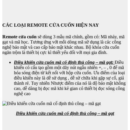
CÁC LOẠI REMOTE CỬA CUỐN HIỆN NAY
Remote cửa cuốn
sẽ dùng 3 mẫu mã chính, gồm có: Mã nhảy, mã
gạt và mã học. Tương ứng với mỗi dòng mã sử dụng là các công
nghệ bảo mật và cao cấp bảo mật khác nhau. Bộ khóa cửa cuốn
ngăn trộm là thiết bị cực kì thiết yếu đối với mọi gia đình.
Điều khiển cửa cuốn mã cố định thủ công – mã gạt:
Điều
khiển có cấu tạo gồm một dãy nút ngẫu nhiên +, – , 0 để mã
hóa sóng điện từ kết nối với hộp cửa cuốn. Ưu điểm của loại
điều khiển này là dễ sử dụng , dễ sử chữa khi gặp sự cố, giá
thành rẻ. Tuy nhiên Nhược điểm của nó là độ bảo mật không
cao, dễ dàng bị đọc mã khi kẻ gian có thiết bị đọc sóng công
nghệ cao
Điều khiển cửa cuốn mã cố định thủ công – mã gạt