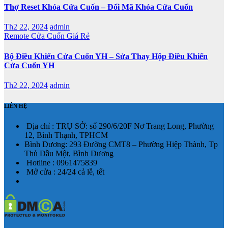
Thợ Reset Khóa Cửa Cuốn – Đổi Mã Khóa Cửa Cuốn
Th2 22, 2024
admin
Remote Cửa Cuốn Giá Rẻ
Bộ Điều Khiển Cửa Cuốn YH – Sửa Thay Hộp Điều Khiển
Cửa Cuốn YH
Th2 22, 2024
admin
LIÊN HỆ
Địa chỉ : TRỤ SỞ: số 290/6/20F Nơ Trang Long, Phường
12, Bình Thạnh, TPHCM
Bình Dương: 293 Đường CMT8 – Phường Hiệp Thành, Tp
Thủ Dầu Một, Bình Dương
Hotline : 0961475839
Mở cửa : 24/24 cả lễ, tết