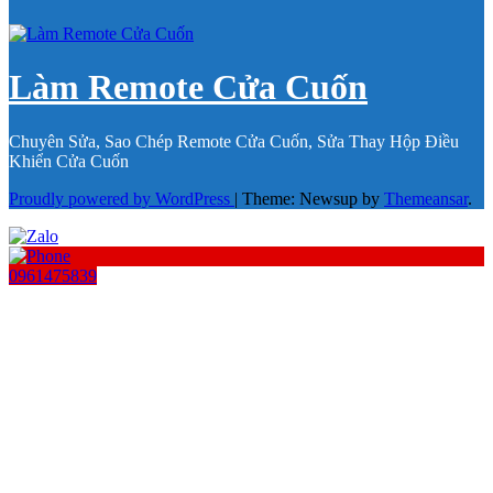
Làm Remote Cửa Cuốn
Chuyên Sửa, Sao Chép Remote Cửa Cuốn, Sửa Thay Hộp Điều
Khiển Cửa Cuốn
Proudly powered by WordPress
|
Theme: Newsup by
Themeansar
.
0961475839