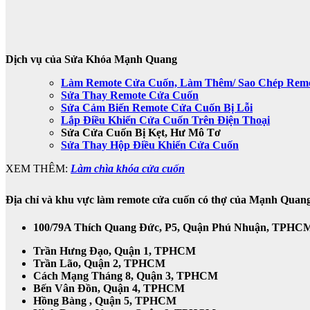
Dịch vụ của Sửa Khóa Mạnh Quang
Làm Remote Cửa Cuốn, Làm Thêm/ Sao Chép Rem
Sửa Thay Remote Cửa Cuốn
Sửa Cảm Biến Remote Cửa Cuốn Bị Lỗi
Lắp Điều Khiển Cửa Cuốn Trên Điện Thoại
Sửa Cửa Cuốn Bị Kẹt, Hư Mô Tơ
Sửa Thay Hộp Điều Khiển Cửa Cuốn
XEM THÊM:
Làm chìa khóa cửa cuốn
Địa chỉ và khu vực làm remote cửa cuốn có thợ của Mạnh Quan
100/79A Thích Quang Đức, P5, Quận Phú Nhuận, TPHC
Trần Hưng Đạo, Quận 1, TPHCM
Trần Lão, Quận 2, TPHCM
Cách Mạng Tháng 8, Quận 3, TPHCM
Bến Vân Đồn, Quận 4, TPHCM
Hồng Bàng , Quận 5, TPHCM