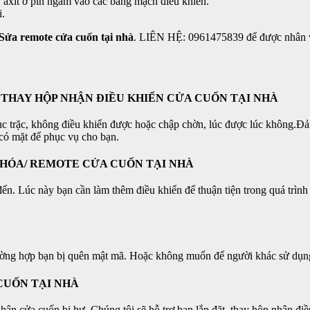
 axit ở pin ngấm vào các bảng mạch điều khiển.
i.
Sửa remote cửa cuốn tại nhà
. LIÊN HỆ: 0961475839 để được nhân viê
/ THAY HỘP NHẬN ĐIỀU KHIỂN CỬA CUỐN TẠI NHÀ
ục trặc, không điều khiển được hoặc chập chờn, lúc được lúc không.Đ
 có mặt để phục vụ cho bạn.
KHÓA/ REMOTE CỬA CUỐN TẠI NHÀ
. Lúc này bạn cần làm thêm điều khiển để thuận tiện trong quá trình 
rường hợp bạn bị quên mật mã. Hoặc không muốn để người khác sử dụn
CUỐN TẠI NHÀ
n cửa cuốn bị hư. Chúng tôi sẽ hỗ trợ bạn lắp đặt, thay hộp nhận điều