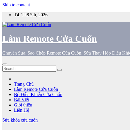
Skip to content
T4. Th8 5th, 2026
Làm Remote Cửa Cuốn
Chuyên Sửa, Sao Chép Remote Cửa Cuốn, Sửa Thay Hộp Điều Khi
Trang Chủ
Làm Remote Cửa Cuốn
Bộ Điều Khiển Cửa Cuốn
Bài Viết
Giới thiệu
Liên Hệ
Sửa khóa cửa cuốn