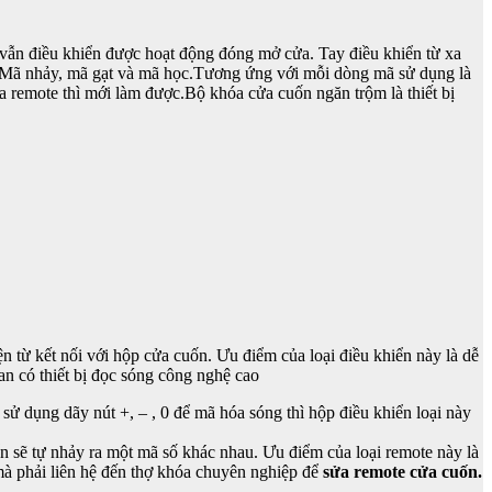
 vẫn điều khiển được hoạt động đóng mở cửa. Tay điều khiển từ xa
ó: Mã nhảy, mã gạt và mã học.Tương ứng với mỗi dòng mã sử dụng là
ửa remote thì mới làm được.Bộ khóa cửa cuốn ngăn trộm là thiết bị
n từ kết nối với hộp cửa cuốn. Ưu điểm của loại điều khiển này là dễ
an có thiết bị đọc sóng công nghệ cao
 sử dụng dãy nút +, – , 0 để mã hóa sóng thì hộp điều khiển loại này
ển sẽ tự nhảy ra một mã số khác nhau. Ưu điểm của loại remote này là
mà phải liên hệ đến thợ khóa chuyên nghiệp để
sửa remote cửa cuốn.