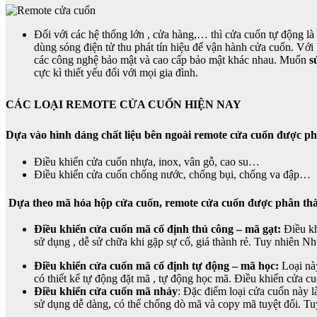
Đối với các hệ thống lớn , cửa hàng,… thì cửa cuốn tự động l
dùng sóng điện tử thu phát tín hiệu để vận hành cửa cuốn. V
các công nghệ bảo mật và cao cấp bảo mật khác nhau. Muốn
s
cực kì thiết yếu đối với mọi gia đình.
CÁC LOẠI REMOTE CỬA CUỐN HIỆN NAY
Dựa vào hình dáng chất liệu bên ngoài remote cửa cuốn được phâ
Điều khiển cửa cuốn nhựa, inox, vân gỗ, cao su…
Điều khiển cửa cuốn chống nước, chống bụi, chống va đập…
Dựa theo mã hóa hộp cửa cuốn, remote cửa cuốn được phân thàn
Điều khiển cửa cuốn mã cố định thủ công – mã gạt:
Điều kh
sử dụng , dễ sử chữa khi gặp sự cố, giá thành rẻ. Tuy nhiên N
Điều khiển cửa cuốn mã cố định tự động – mã học:
Loại này
có thiết kế tự động đặt mã , tự động học mã. Điều khiển cửa cu
Điều khiển cửa cuốn mã nhảy
: Đặc điểm loại cửa cuốn này l
sử dụng dễ dàng, có thể chống dò mã và copy mã tuyệt đối. Tu