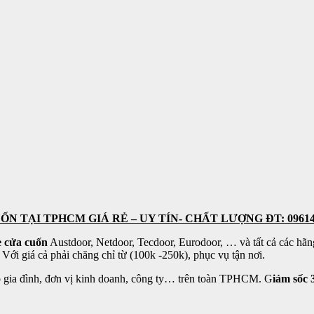
TẠI TPHCM GIÁ RẺ – UY TÍN- CHẤT LƯỢNG ĐT: 09614
e cửa cuốn
Austdoor, Netdoor, Tecdoor, Eurodoor, … và tất cả các h
giá cả phải chăng chỉ từ (100k -250k), phục vụ tận nơi.
hộ gia đình, đơn vị kinh doanh, công ty… trên toàn TPHCM. G
iảm sốc 