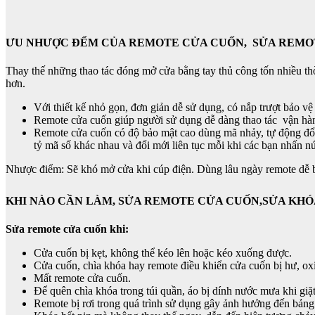
ƯU NHƯỢC ĐỂM CỦA REMOTE CỬA CUỐN, SỬA REMO
Thay thế những thao tác đóng mở cửa bằng tay thủ công tốn nhiều th
hơn.
Với thiết kế nhỏ gọn, đơn giản dễ sử dụng, có nắp trượt bảo 
Remote cửa cuốn giúp người sử dụng dễ dàng thao tác vận hành 
Remote cửa cuốn có độ bảo mật cao dùng mã nhảy, tự động đổi
tỷ mã số khác nhau và đổi mới liên tục mỗi khi các bạn nhấn nú
Nhược điểm: Sẽ khó mở cửa khi cúp điện. Dùng lâu ngày remote dễ b
KHI NÀO CẦN LÀM, SỬA REMOTE CỬA CUỐN,SỬA KH
Sửa remote cửa cuốn khi:
Cửa cuốn bị kẹt, không thể kéo lên hoặc kéo xuống được.
Cửa cuốn, chìa khóa hay remote điều khiển cửa cuốn bị hư, ox
Mất remote cửa cuốn.
Để quên chìa khóa trong túi quần, áo bị dính nước mưa khi giặ
Remote bị rơi trong quá trình sử dụng gây ảnh hưởng đến bản