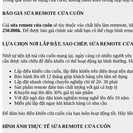
BÁO GIÁ SỬA REMOTE CỬA CUỐN
Giá
sửa remote cửa cuốn
sẽ tùy thuộc vào chất liệu làm remmote, h
250.000k
. Để được báo giá chính xác nhất bạn có thể chụp hình remot
LỰA CHỌN NƠI LẮP ĐẶT, SAO CHÉP, SỬA REMOTE CỬ
Nhờ sự tiện lợi mà cửa cuốn mang lại, ngày càng có nhiều người yêu th
cần được sửa chữa để điều khiển có thể hoạt động lại bình thường. 
Lắp điều khiển cửa cuốn, lắp điều khiển trên điện thoại tiện d
Bảo hành lên tới 12 tháng giúp khách hàng yên tâm sử dụng
Lắp đặt nhanh chóng chuyển nghiệp chỉ từ 20- 30 phút
Sản phẩm remote đảm bảo chất lượng với giá cả hợp lý
Khuyến mại lên đến 30% giá trị sản phẩm
Với đội ngũ dày dặn kinh nghiệm trong nghề lên đến 10 năm
Miễn phí lắp đặt ngay khi khách hàng có nhu cầu
Để đảm bảo điều khiển cửa cuốn của bạn luôn hoạt động tốt. Hãy liê
HÌNH ẢNH THỰC TẾ SỬA REMOTE CỬA CUỐN