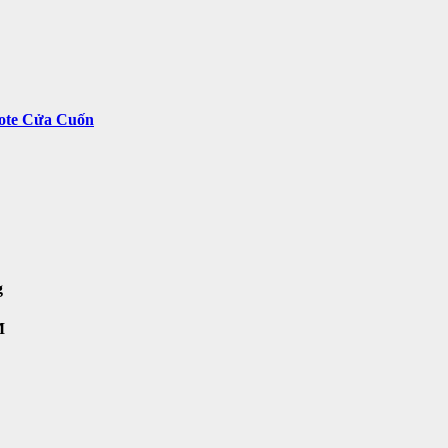
ote Cửa Cuốn
g
M