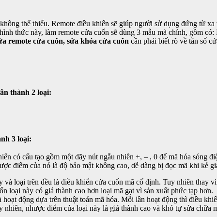
à không thể thiếu. Remote điều khiển sẽ giúp người sử dụng đứng từ xa
ới hình thức này, làm remote cửa cuốn sẽ dùng 3 mẫu mã chính, gồm c
ửa remote cửa cuốn, sửa khóa cửa cuốn
cần phải biết rõ về tần số c
n thành 2 loại:
h 3 loại:
iển có cấu tạo gồm một dãy nút ngẫu nhiên +, – , 0 để mã hóa sóng điệ
hược điểm của nó là độ bảo mật không cao, dễ dàng bị đọc mã khi kẻ gi
 và loại trên đều là điều khiển cửa cuốn mã cố định. Tuy nhiên thay vì
ốn loại này có giá thành cao hơn loại mã gạt vì sản xuất phức tạp hơn.
à hoạt động dựa trên thuật toán mã hóa. Mỗi lần hoạt động thì điều khi
y nhiên, nhược điểm của loại này là giá thành cao và khó tự sửa chữa 