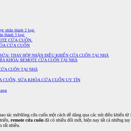
ợc phân thành 2 loại:
n thành 3 loại:
OTE CỬA CUỐN.
HÓA CỬA CUỐN
 SỬA/ THAY HỘP NHẬN ĐIỀU KHIỂN CỬA CUỐN TẠI NHÀ
HÌA KHÓA/ REMOTE CỬA CUỐN TẠI NHÀ
 CỬA CUỐN TẠI NHÀ
ỬA CUỐN, SỬA KHÓA CỬA CUỐN UY TÍN
uang
c thao tác mở/đóng cửa cuốn một cách dễ dàng qua các nút điều khiển từ 
triển,
remote cửa cuốn
đã có nhiều đổi mới, hiện nay tất cả những tay
n rất nhiều.