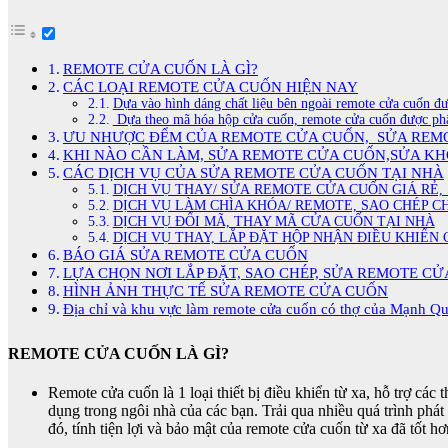
REMOTE CỬA CUỐN LÀ GÌ?
CÁC LOẠI REMOTE CỬA CUỐN HIỆN NAY
Dựa vào hình dáng chất liệu bên ngoài remote cửa cuốn đư
Dựa theo mã hóa hộp cửa cuốn, remote cửa cuốn được phâ
ƯU NHƯỢC ĐỂM CỦA REMOTE CỬA CUỐN, SỬA REM
KHI NÀO CẦN LÀM, SỬA REMOTE CỬA CUỐN,SỬA K
CÁC DỊCH VỤ CỦA SỬA REMOTE CỬA CUỐN TẠI NHÀ
DỊCH VỤ THAY/ SỬA REMOTE CỬA CUỐN GIÁ RẺ,
DỊCH VỤ LÀM CHÌA KHÓA/ REMOTE, SAO CHÉP C
DỊCH VỤ ĐỔI MÃ, THAY MÃ CỬA CUỐN TẠI NHÀ
DỊCH VỤ THAY, LẮP ĐẶT HỘP NHẬN ĐIỀU KHIỂN
BÁO GIÁ SỬA REMOTE CỬA CUỐN
LỰA CHỌN NƠI LẮP ĐẶT, SAO CHÉP, SỬA REMOTE C
HÌNH ẢNH THỰC TẾ SỬA REMOTE CỬA CUỐN
Địa chỉ và khu vực làm remote cửa cuốn có thợ của Mạnh Q
REMOTE CỬA CUỐN LÀ GÌ?
Remote cửa cuốn là 1 loại thiết bị điều khiển từ xa, hỗ trợ cá
dụng trong ngôi nhà của các bạn. Trải qua nhiều quá trình phát 
đó, tính tiện lợi và bảo mật của remote cửa cuốn từ xa đã tốt hơ