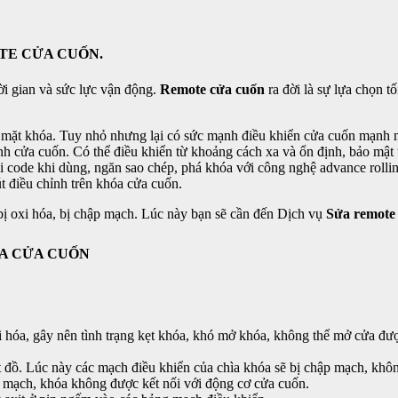
TE CỬA CUỐN.
ời gian và sức lực vận động.
Remote cửa cuốn
ra đời là sự lựa chọn t
vệ mặt khóa. Tuy nhỏ nhưng lại có sức mạnh điều khiển cửa cuốn mạnh
cửa cuốn. Có thể điều khiển từ khoảng cách xa và ổn định, bảo mật tầ
 code khi dùng, ngăn sao chép, phá khóa với công nghệ advance rollin
t điều chỉnh trên khóa cửa cuốn.
ị oxi hóa, bị chập mạch. Lúc này bạn sẽ cần đến Dịch vụ
Sửa remote
ÓA CỬA CUỐN
i hóa, gây nên tình trạng kẹt khóa, khó mở khóa, không thể mở cửa đư
t đồ. Lúc này các mạch điều khiển của chìa khóa sẽ bị chập mạch, khô
g mạch, khóa không được kết nối với động cơ cửa cuốn.