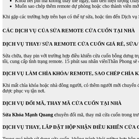
Khóa hết pin mà không thay thế ngay, dẫn đến hiện tượng chảy
Muốn sao chép thêm remote dự phòng hoặc cho thành viên mớ
Khi gặp các trường hợp trên bạn có thể tự sửa, hoặc tìm đến Dịch vụ
CÁC DỊCH VỤ CỦA SỬA REMOTE CỬA CUỐN TẠI NHÀ
DỊCH VỤ THAY/ SỬA REMOTE CỬA CUỐN GIÁ RẺ, SỬA
Sửa chữa, thay pin với trường hợp điều khiển cửa cuốn bỗng dưng tr
tôi, cung cấp tình trạng remote. 15 phút sau nhân viênThần Phong sẽ
DỊCH VỤ LÀM CHÌA KHÓA/ REMOTE, SAO CHÉP CHÌA 
Khi mất chìa khóa hoặc nhà đông người, có thêm người mới chuyển đến
được phục vụ tận nơi.
DỊCH VỤ ĐỔI MÃ, THAY MÃ CỬA CUỐN TẠI NHÀ
Sửa Khóa Mạnh Quang c
huyên đổi mã, thay mã cửa cuốn trong t
DỊCH VỤ THAY, LẮP ĐẶT HỘP NHẬN ĐIỀU KHIỂN CỬA 
Trong quá trình sử dụng cửa cuốn, không tránh khỏi rường hợp hộp nhậ